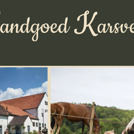
L
K
andgoed
arsv
Paardenboerderij
Voor de kinderen
Omgeving
Familie Lac