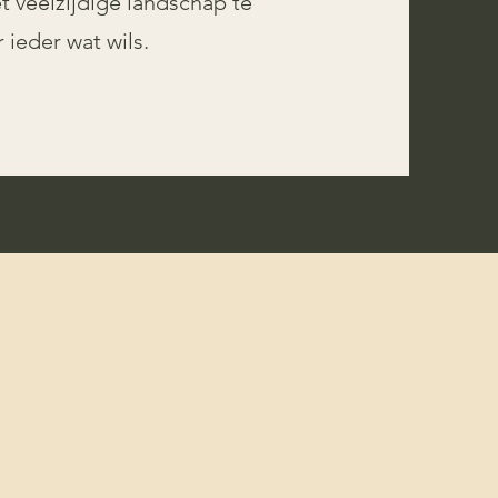
t veelzijdige landschap te
ieder wat wils.