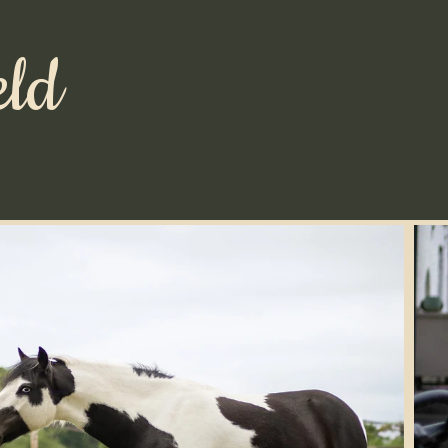
eld
roix
Contact en boeken