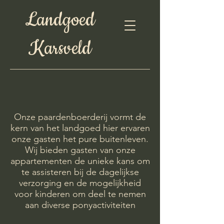
L
andgoed
K
arsveld
Onze paardenboerderij vormt de
kern van het landgoed hier ervaren
onze gasten het pure buitenleven.
Wij bieden gasten van onze
appartementen de unieke kans om
te assisteren bij de dagelijkse
verzorging en de mogelijkheid
voor kinderen om deel te nemen
aan diverse ponyactiviteiten